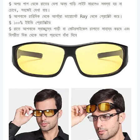
$ অপর পাশ থেকে রাতের বেলা অন্য গাড়ি লাইট মারলেও সমস্যা হয় না
চোখে, সহজেই দেখা যায়।
$ আপনাকে চারিদিক থেকে আলট্রা ভায়োলেট Ray থেকে প্রোটেক্ট করে।
$ ১০০% ইউভি প্রোটেক্টেড
$ রাতে আপনাকে স্বাচ্ছন্দ্যে গাড়ী বা মোটরসাইকেল চালাতে সাহায্য করবে এবং
বিপরীত দিক থেকে আলো প্রবেশে বাঁধা দিবে