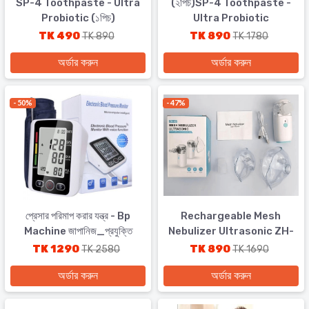
SP-4 Toothpaste - Ultra
(২পিচ)SP-4 Toothpaste -
Probiotic (১পিচ)
Ultra Probiotic
TK 490
TK 890
TK 890
TK 1780
অর্ডার করুন
অর্ডার করুন
- 50%
- 47%
প্রেসার পরিমাপ করার যন্ত্র - Bp
Rechargeable Mesh
Machine জাপানিজ_প্রযুক্তি
Nebulizer Ultrasonic ZH-
(Made In PRC)
N3
TK 1290
TK 890
TK 2580
TK 1690
অর্ডার করুন
অর্ডার করুন